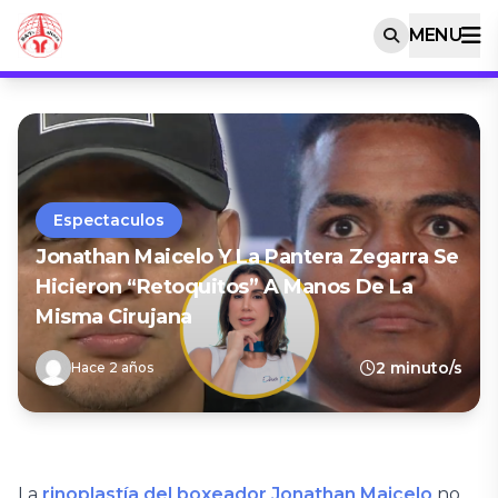
MENU
Espectaculos
Jonathan Maicelo Y La Pantera Zegarra Se
Hicieron “retoquitos” A Manos De La
Misma Cirujana
2 minuto/s
Hace 2 años
La
rinoplastía del boxeador Jonathan Maicelo
no