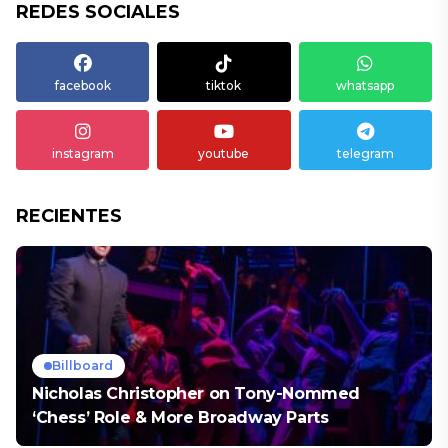
REDES SOCIALES
facebook
tiktok
whatsapp
instagram
youtube
telegram
RECIENTES
Billboard
Nicholas Christopher on Tony-Nommed
‘Chess’ Role & More Broadway Parts