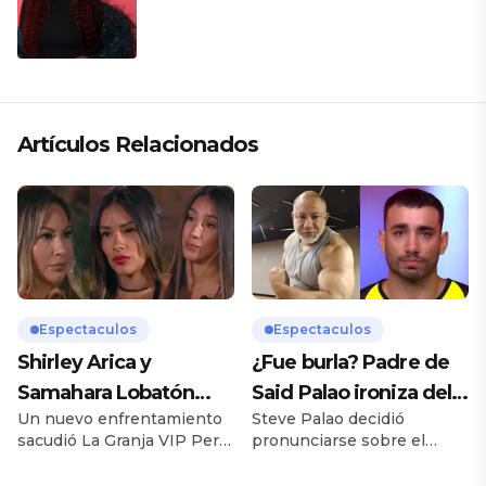
Artículos Relacionados
Espectaculos
Espectaculos
Shirley Arica y
¿Fue burla? Padre de
Samahara Lobatón
Said Palao ironiza del
Un nuevo enfrentamiento
Steve Palao decidió
confrontan a Pamela
ampay de su hijo en
sacudió La Granja VIP Perú
pronunciarse sobre el
López tras amenazar a
yate
durante la reciente jornada
actual momento
Pati Lorena en «La
de nominaciones, donde
sentimental que atraviesan