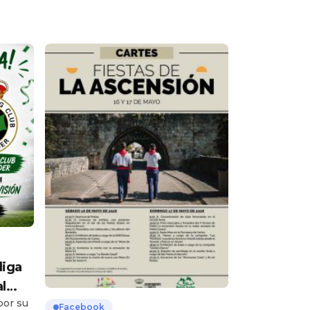
liga
l
por su
ada …
Facebook