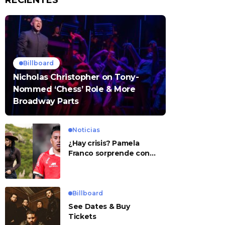
RECIENTES
Billboard
Nicholas Christopher on Tony-
Nommed ‘Chess’ Role & More
Broadway Parts
Noticias
¿Hay crisis? Pamela
Franco sorprende con
presunto mensaje para
Cueva
Billboard
See Dates & Buy
Tickets