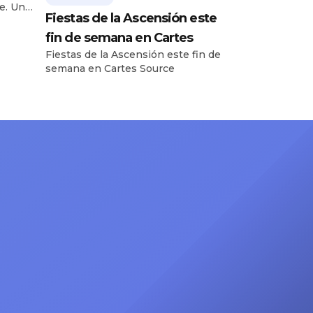
e. Una
Fiestas de la Ascensión este
tiene
e
fin de semana en Cartes
 y un
Fiestas de la Ascensión este fin de
do
semana en Cartes Source
ir
lo como
 Racing
sión.