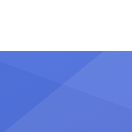
celebrado cada 5 de Mayo. Las
matronas de Cantabria se han
reunido el 15 de Mayo, en una
jornada profesional centrada este
año en el análisis y reflexión sobre
las «Experiencias en la atención
obstétrica […]