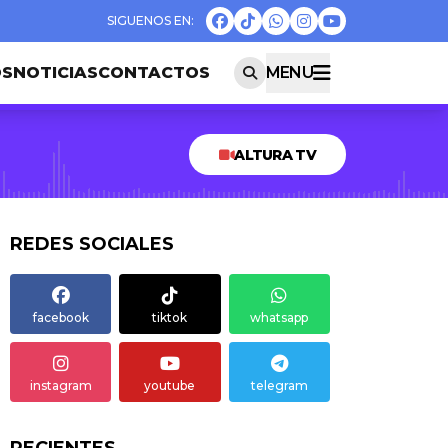
OS
NOTICIAS
CONTACTOS
MENU
ALTURA TV
REDES SOCIALES
facebook
tiktok
whatsapp
instagram
youtube
telegram