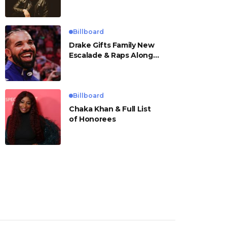
Billboard
Drake Gifts Family New
Escalade & Raps Along
to ‘Janice STFU’
Billboard
Chaka Khan & Full List
of Honorees