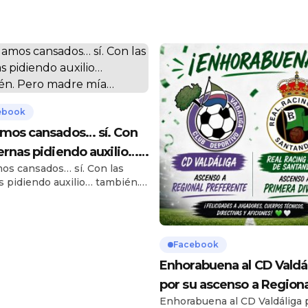
ebook
mos cansados… sí. Con
iernas pidiendo auxilio…
os cansados… sí. Con las
ién. Pero madre mía…
s pidiendo auxilio… también.
adre mía lo que nos hemos
n el Precio Justo. El día
ó la pena de sobra: buen
te, anécdotas para rato y ese
Facebook
edo más pero sigo” que nos
Enhorabuena al CD Valdá
eriza. Si así acabamos de
os, será porque nos lo hemos
por su ascenso a Regiona
 demasiado […]
Enhorabuena al CD Valdáliga 
Preferente. Una tempor