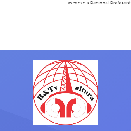
ascenso a Regional Preferent
temporada espectacular que 
su recompensa con el salto d
categoría. Trabajo, constancia
gran grupo que han demostra
estar preparados para compet
entre los mejores. ¡Disfrutad
merece! Y también felicitar al
por su ascenso a Primera Divi
La afición verdiblanca […]