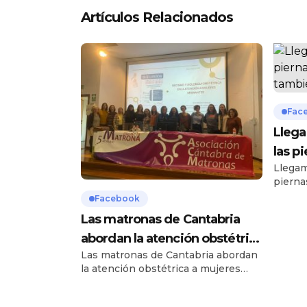
Artículos Relacionados
Fac
Llega
las p
Llegam
tamb
pierna
Pero m
Facebook
reído e
Las matronas de Cantabria
mereci
ambien
abordan la atención obstétrica
“no pu
Las matronas de Cantabria abordan
a mujeres migrantes y v…
caract
la atención obstétrica a mujeres
cansad
migrantes y vulnerables en la
pasado
celebración de su día profesional