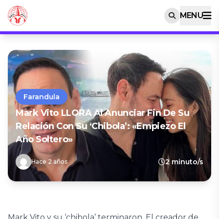
MENU
Farandula
Mark Vito LLORA Al Anunciar Fin De Su
Relación Con Su ‘chibola’: «Empiezo El
Año Soltero»
2 minuto/s
Hace 2 años
Mark Vito y su ‘chibola’ terminaron. El creador de