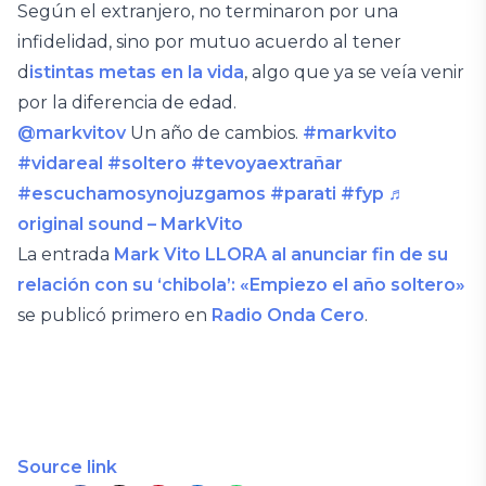
Según el extranjero, no terminaron por una
infidelidad, sino por mutuo acuerdo al tener
d
istintas metas en la vida
, algo que ya se veía venir
por la diferencia de edad.
@markvitov
Un año de cambios.
#markvito
#vidareal
#soltero
#tevoyaextrañar
#escuchamosynojuzgamos
#parati
#fyp
♬
original sound – MarkVito
La entrada
Mark Vito LLORA al anunciar fin de su
relación con su ‘chibola’: «Empiezo el año soltero»
se publicó primero en
Radio Onda Cero
.
Source link