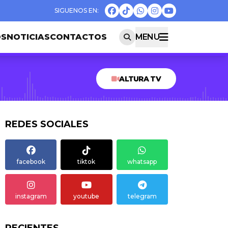
OS
NOTICIAS
CONTACTOS
MENU
ALTURA TV
REDES SOCIALES
facebook
tiktok
whatsapp
instagram
youtube
telegram