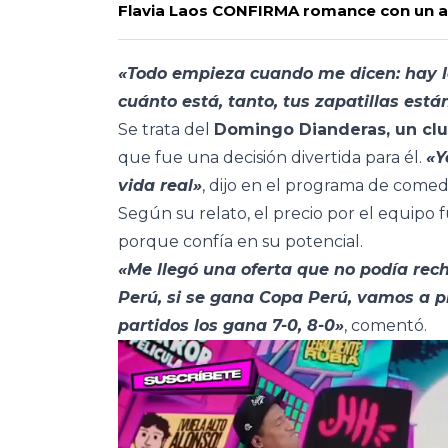
Flavia Laos CONFIRMA romance con un ap
«Todo empieza cuando me dicen: hay l
cuánto está, tanto, tus zapatillas est
Se trata del
Domingo Dianderas, un clu
que fue una decisión divertida para él.
«Y
vida real»
, dijo en el programa de comed
Según su relato, el precio por el equipo f
porque confía en su potencial.
«Me llegó una oferta que no podía rec
Perú, si se gana Copa Perú, vamos a pr
partidos los gana 7-0, 8-0»
, comentó.