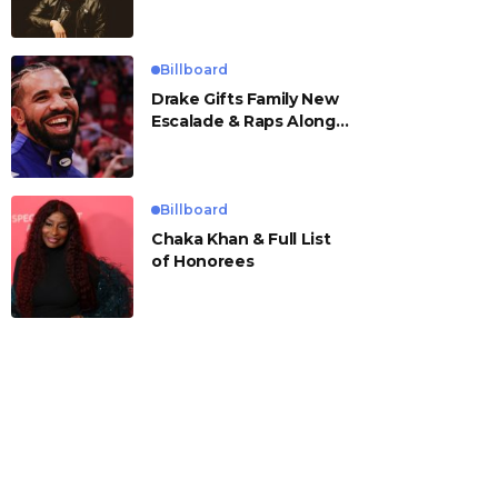
Billboard
Drake Gifts Family New
Escalade & Raps Along
to ‘Janice STFU’
Billboard
Chaka Khan & Full List
of Honorees