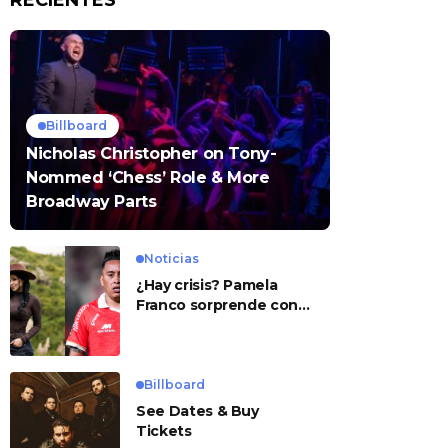
RECIENTES
Billboard
Nicholas Christopher on Tony-
Nommed ‘Chess’ Role & More
Broadway Parts
Noticias
¿Hay crisis? Pamela
Franco sorprende con
presunto mensaje para
Cueva
Billboard
See Dates & Buy
Tickets