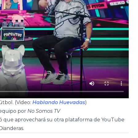
tbol. (Video:
Hablando Huevadas
)
 equipo por
No Somos TV
ó que aprovechará su otra plataforma de YouTube
Dianderas.