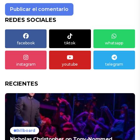
REDES SOCIALES
facebook
tiktok
whatsapp
instagram
youtube
telegram
RECIENTES
Billboard
Nicholas Christopher on Tony-Nommed