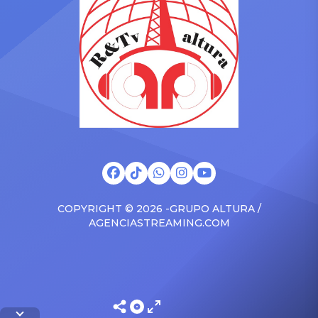
bailarina Dayanita
Gutiérrez reaparece tras
preocupa al aparecer
ser acusada de quitarle el
ensangrentada En horas de
novio a su ex bailarina:
la madrugada de este
“Deja de tratar de
viernes 23, la popular actriz
impresionar” Amy
cómica de “JB […]
Gutiérrez y ex de […]
COPYRIGHT © 2026 -GRUPO ALTURA /
AGENCIASTREAMING.COM