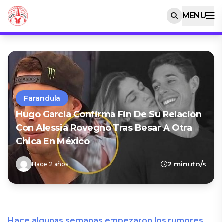
MENU
Farandula
Hugo García Confirma Fin De Su Relación
Con Alessia Rovegno Tras Besar A Otra
Chica En México
2 minuto/s
Hace 2 años
Hace algunas semanas empezaron los rumores