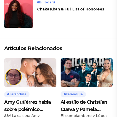
Billboard
Chaka Khan & Full List of Honorees
Artículos Relacionados
Farandula
Farandula
Amy Gutiérrez habla
Al estilo de Christian
sobre polémico
Cueva y Pamela
¡Uy! La salsera Amy
El cumbiambero y López
romance con pareja
Franco, Pamela López