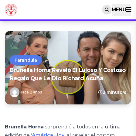
MENU
Farandula
Brunella Horna Reveló El Lujoso Y Costoso
Regalo Que Le Dio Richard Acuña
2 minuto/s
Hace 2 años
Brunella Horna
sorprendió a todos en la última
edición de
‘América Hoy’
al revelar el costoso