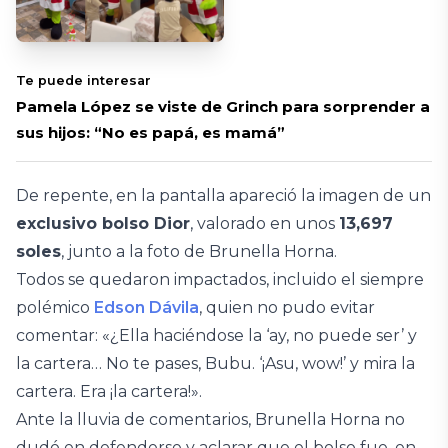
Te puede interesar
Pamela López se viste de Grinch para sorprender a
sus hijos: “No es papá, es mamá”
De repente, en la pantalla apareció la imagen de un
exclusivo bolso Dior
, valorado en unos
13,697
soles
, junto a la foto de Brunella Horna.
Todos se quedaron impactados, incluido el siempre
polémico
Edson Dávila
, quien no pudo evitar
comentar: «¿Ella haciéndose la ‘ay, no puede ser’ y
la cartera… No te pases, Bubu. ‘¡Asu, wow!’ y mira la
cartera. Era ¡la cartera!».
Ante la lluvia de comentarios, Brunella Horna no
dudó en defenderse y aclarar que el bolso fue, en