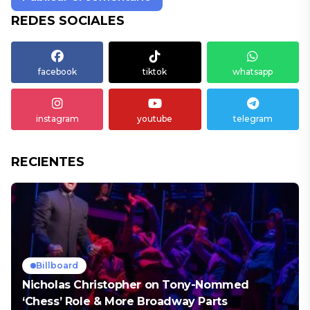
REDES SOCIALES
facebook
tiktok
whatsapp
instagram
youtube
telegram
RECIENTES
Billboard
Nicholas Christopher on Tony-Nommed
‘Chess’ Role & More Broadway Parts