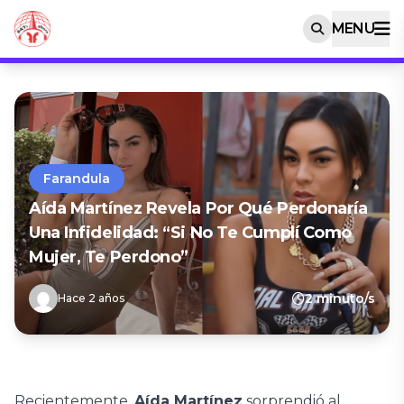
MENU
Farandula
Aída Martínez Revela Por Qué Perdonaría
Una Infidelidad: “Si No Te Cumplí Como
Mujer, Te Perdono”
2 minuto/s
Hace 2 años
Recientemente,
Aída Martínez
sorprendió al