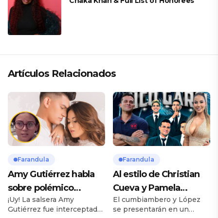
Chaka Khan & Full List of Honorees
Artículos Relacionados
Farandula
Farandula
Amy Gutiérrez habla
Al estilo de Christian
sobre polémico
Cueva y Pamela
¡Uy! La salsera Amy
El cumbiambero y López
romance con pareja
Franco, Pamela López
Gutiérrez fue interceptada
se presentarán en un
de su ex bailarina
y Christian Domínguez