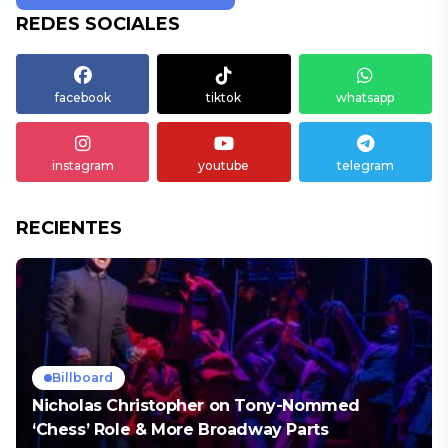
REDES SOCIALES
facebook
tiktok
whatsapp
instagram
youtube
telegram
RECIENTES
Billboard
Nicholas Christopher on Tony-Nommed
‘Chess’ Role & More Broadway Parts