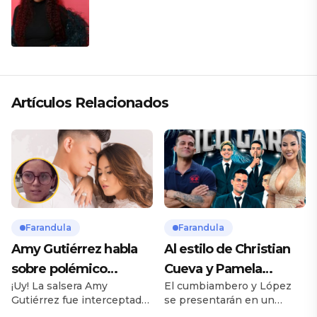
Artículos Relacionados
Farandula
Farandula
Amy Gutiérrez habla
Al estilo de Christian
sobre polémico
Cueva y Pamela
¡Uy! La salsera Amy
El cumbiambero y López
romance con pareja
Franco, Pamela López
Gutiérrez fue interceptada
se presentarán en un
de su ex bailarina
y Christian Domínguez
por las cámaras de “Amor y
importante evento