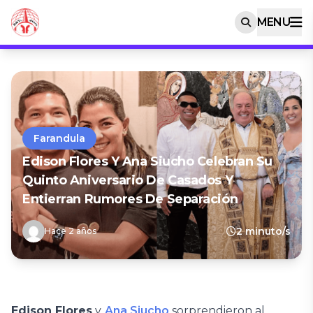
MENU
Farandula
Edison Flores Y Ana Siucho Celebran Su
Quinto Aniversario De Casados Y
Entierran Rumores De Separación
2 minuto/s
Hace 2 años
Edison Flores
y
Ana Siucho
sorprendieron al