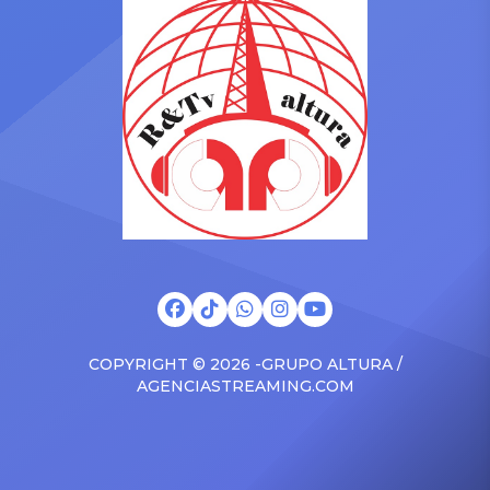
romance entre Amy
meterse en su relación. Te
Gutiérrez y el ex de su
puede interesar Amy
bailarina Dayanita
Gutiérrez reaparece tras
preocupa al aparecer
ser acusada de quitarle el
ensangrentada En horas de
novio a su ex bailarina:
la madrugada de este
“Deja de tratar de
viernes 23, la popular actriz
impresionar” Amy
cómica de “JB […]
Gutiérrez y ex de […]
COPYRIGHT © 2026 -GRUPO ALTURA /
AGENCIASTREAMING.COM