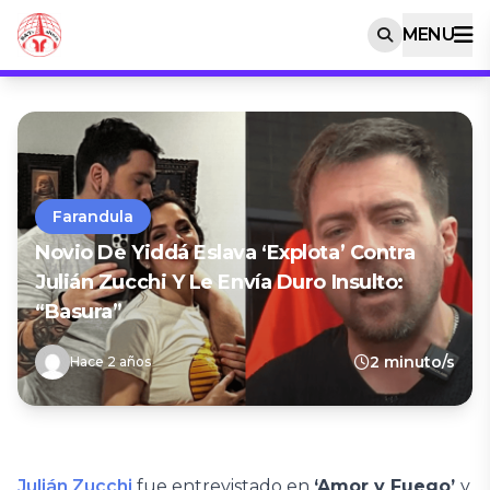
MENU
Farandula
Novio De Yiddá Eslava ‘explota’ Contra
Julián Zucchi Y Le Envía Duro Insulto:
“Basura”
2 minuto/s
Hace 2 años
Julián Zucchi
fue entrevistado en
‘Amor y Fuego’
y