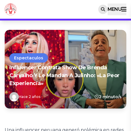
MENU
Espectaculos
Influencer Contrata Show De Brenda
Carvalho Y Le Mandan A Julinho: «La Peor
Experiencia»
2 minuto/s
Hace 2 años
Una influencer peruana generó polémica en redes