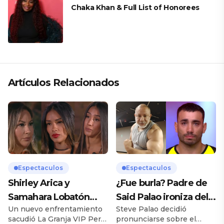
Chaka Khan & Full List of Honorees
Artículos Relacionados
Espectaculos
Espectaculos
Shirley Arica y
¿Fue burla? Padre de
Samahara Lobatón
Said Palao ironiza del
Un nuevo enfrentamiento
Steve Palao decidió
confrontan a Pamela
ampay de su hijo en
sacudió La Granja VIP Perú
pronunciarse sobre el