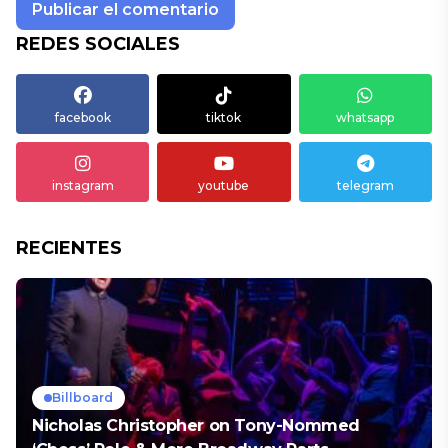
REDES SOCIALES
facebook
tiktok
whatsapp
instagram
youtube
telegram
RECIENTES
Billboard
Nicholas Christopher on Tony-Nommed