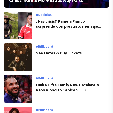
‘Chess’ Role & More Broadway Parts
Noticias
¿Hay crisis? Pamela Franco
sorprende con presunto mensaje
para Cueva
Billboard
See Dates & Buy Tickets
Billboard
Drake Gifts Family New Escalade &
Raps Along to ‘Janice STFU’
Billboard