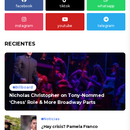
facebook
tiktok
whatsapp
instagram
youtube
telegram
RECIENTES
Billboard
Nicholas Christopher on Tony-Nommed
‘Chess’ Role & More Broadway Parts
Noticias
¿Hay crisis? Pamela Franco