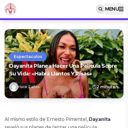
MENU
Espectaculos
Dayanita Planea Hacer Una Película Sobre
Su Vida: «Habrá Llantos Y Risas»
2 minuto/s
Hace 2 años
Al mismo estilo de Ernesto Pimentel,
Dayanita
reveló sus planes de lanzar una película