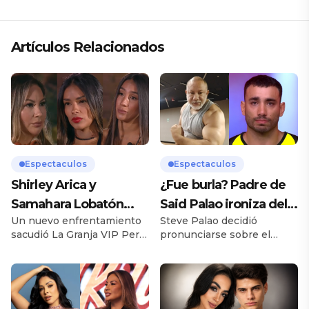
Artículos Relacionados
Espectaculos
Espectaculos
Shirley Arica y
¿Fue burla? Padre de
Samahara Lobatón
Said Palao ironiza del
Un nuevo enfrentamiento
Steve Palao decidió
confrontan a Pamela
ampay de su hijo en
sacudió La Granja VIP Perú
pronunciarse sobre el
López tras amenazar a
yate
durante la reciente jornada
actual momento
Pati Lorena en «La
de nominaciones, donde
sentimental que atraviesan
Pamela López terminó
su hijo, Said Palao, y
Granja Vip»
convirtiéndose en una de
Alejandra Baigorria, luego
las participantes más
de la polémica generada