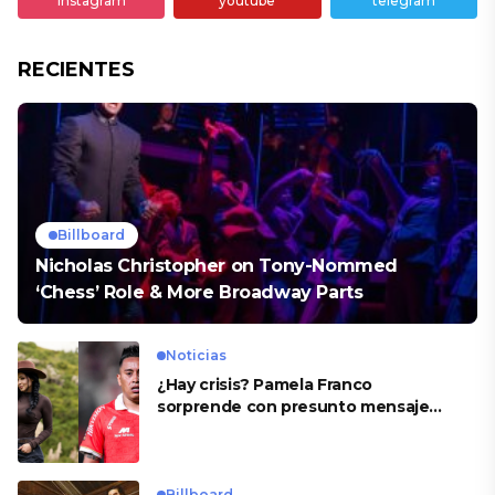
instagram
youtube
telegram
RECIENTES
Billboard
Nicholas Christopher on Tony-Nommed
‘Chess’ Role & More Broadway Parts
Noticias
¿Hay crisis? Pamela Franco
sorprende con presunto mensaje
para Cueva
Billboard