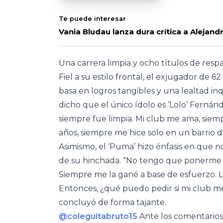
Te puede interesar
Vania Bludau lanza dura crítica a Alejand
Una carrera limpia y ocho títulos de resp
Fiel a su estilo frontal, el exjugador de 6
basa en logros tangibles y una lealtad in
dicho que el único ídolo es ‘Lolo’ Fernán
siempre fue limpia. Mi club me ama, siemp
años, siempre me hice solo en un barrio di
Asimismo, el ‘Puma’ hizo énfasis en que no
de su hinchada. “No tengo que ponerme
Siempre me la gané a base de esfuerzo. La
Entonces, ¿qué puedo pedir si mi club m
concluyó de forma tajante.
@coleguitabruto15
Ante los comentarios