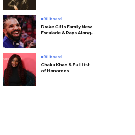
Billboard
Drake Gifts Family New
Escalade & Raps Along
to ‘Janice STFU’
Billboard
Chaka Khan & Full List
of Honorees