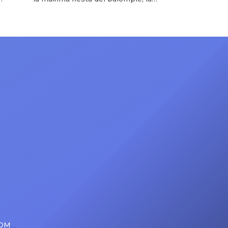
UU.
selección de Irán ha oficializado su
1
retiro del Mundial 2026. La noticia
fue confirmada por las altas esferas
92.3
del gobierno iraní, argumentando
.1
que el actual conflicto bélico contra
Estados Unidos e Israel ha
eliminado cualquier posibilidad de
garantizar la seguridad y […]
COM