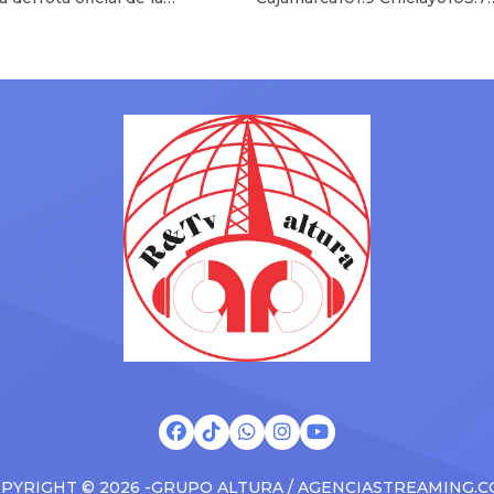
ndahuaylas
ada al caer 3-1 frente a Los
Chimbote94.7 Huaraz90.9
s el pasado domingo, en el
Huancayo105.1 Ica102.1 Ilo102.
de la sexta fecha del Torneo
Juliaca102.7 Moquegua93.3
ra 2026 de la Liga 1 Te
Nazca92.7 Piura88.7 Pucallpa
to. Pese a un desempeño que
Talara101.3 Trujillo88.5 Lima98
das entre la fanaticada, el
Source link
nte de la zaga crema, Williams
PYRIGHT © 2026 -GRUPO ALTURA / AGENCIASTREAMING.