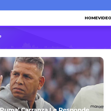
HOME
VIDE
e
 ‘Puma’ Carranza Le Responde