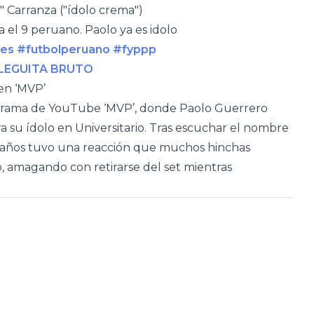
" Carranza ("ídolo crema")
 el 9 peruano. Paolo ya es idolo
tes
#futbolperuano
#fyppp
COLEGUITA BRUTO
en ‘MVP’
rograma de YouTube ‘MVP’, donde Paolo Guerrero
a su ídolo en Universitario. Tras escuchar el nombre
42 años tuvo una reacción que muchos hinchas
, amagando con retirarse del set mientras