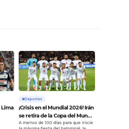
Deportes
a Lima
¡Crisis en el Mundial 2026! Irán
se retira de la Copa del Mundo
A menos de 100 días para que inicie
rtura
por guerra contra Israel y EE.
la máxima fiesta del balompié, la