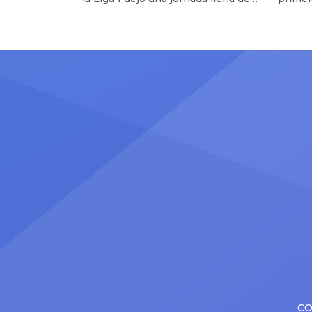
en A
emociones, resultados inesperados
tempor
y una intensa pelea por el liderato
Chanka
del campeonato. Con Alianza Lima,
marco 
Los Chankas y Cienciano como
Apertu
principales protagonistas, la tabla
Apues
de posiciones sufrió importantes
dejó du
movimientos durante el fin de
refere
semana. Te puede interesar Alianza
[…]
Lima derrotó […]
CO