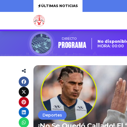
ÚLTIMAS NOTICIAS
DIRECTO
No disponibl
Programa
HORA: 00:00
Deportes
¡No Se Quedó Callado! El