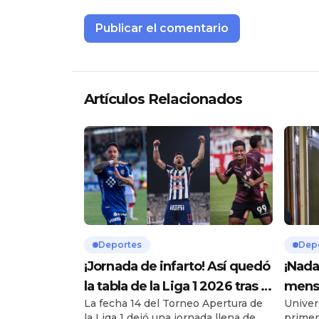
Artículos Relacionados
Deportes
Dep
¡Jornada de infarto! Así quedó
¡Nada
la tabla de la Liga 1 2026 tras la
mensa
La fecha 14 del Torneo Apertura de
Univer
fecha 14
hincha
la Liga 1 dejó una jornada llena de
primera