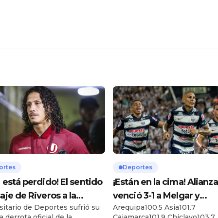
ortes
Deportes
 está perdido! El sentido
¡Están en la cima! Alianz
je de Riveros a la
venció 3-1 a Melgar y
sitario de Deportes sufrió su
Arequipa100.5 Asia101.7
da tras la caída de la ‘U’
encabezan el Torneo Ape
 derrota oficial de la
Cajamarca101.9 Chiclayo103.7