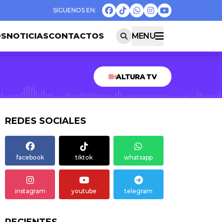
OS
NOTICIAS
CONTACTOS
MENU
ALTURA TV
REDES SOCIALES
facebook
tiktok
whatsapp
instagram
youtube
telegram