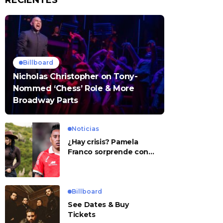
RECIENTES
Billboard
Nicholas Christopher on Tony-
Nommed ‘Chess’ Role & More
Broadway Parts
Noticias
¿Hay crisis? Pamela
Franco sorprende con
presunto mensaje para
Cueva
Billboard
See Dates & Buy
Tickets