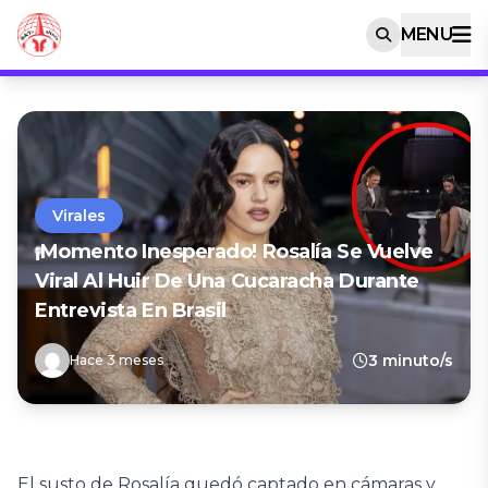
MENU
Virales
¡Momento Inesperado! Rosalía Se Vuelve
Viral Al Huir De Una Cucaracha Durante
Entrevista En Brasil
3 minuto/s
Hace 3 meses
El susto de Rosalía quedó captado en cámaras y