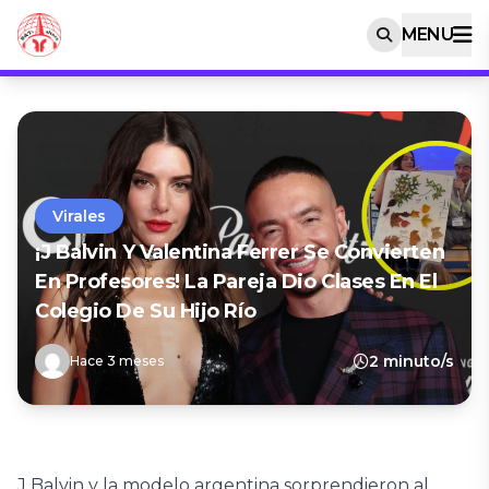
MENU
Virales
¡J Balvin Y Valentina Ferrer Se Convierten
En Profesores! La Pareja Dio Clases En El
Colegio De Su Hijo Río
2 minuto/s
Hace 3 meses
J Balvin y la modelo argentina sorprendieron al