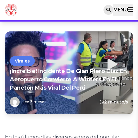
MENU
Virales
¡Increíble! Incidente De Gian Piero Díaz En
Aeropuerto Convierte A Winters En El
Panetón Más Viral Del Perú
2 minuto/s
Hace 3 meses
En los últimos días, diversos videos del popular