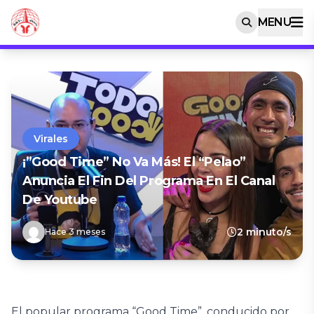
MENU
Virales
¡”Good Time” No Va Más! El “Pelao”
Anuncia El Fin Del Programa En El Canal
De Youtube
2 minuto/s
Hace 3 meses
El popular programa “Good Time”, conducido por