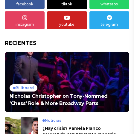
facebook
tiktok
whatsapp
instagram
youtube
telegram
RECIENTES
Billboard
Nicholas Christopher on Tony-Nommed
‘Chess’ Role & More Broadway Parts
Noticias
¿Hay crisis? Pamela Franco