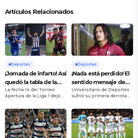
Artículos Relacionados
Deportes
Deportes
¡Jornada de infarto! Así
¡Nada está perdido! El
quedó la tabla de la
sentido mensaje de
La fecha 14 del Torneo
Universitario de Deportes
Liga 1 2026 tras la
Riveros a la hinchada
Apertura de la Liga 1 dejó
sufrió su primera derrota
fecha 14
tras la caída de la ‘U’ en
una jornada llena de
oficial de la temporada al
Andahuaylas
emociones, resultados
caer 3-1 frente a Los
inesperados y una intensa
Chankas el pasado
pelea por el liderato del
domingo, en el marco de la
campeonato. Con Alianza
sexta fecha del Torneo
Lima, Los Chankas y
Apertura 2026 de la Liga 1