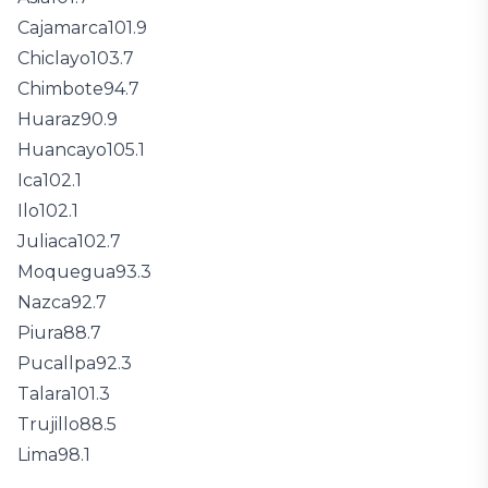
Cajamarca
101.9
Chiclayo
103.7
Chimbote
94.7
Huaraz
90.9
Huancayo
105.1
Ica
102.1
Ilo
102.1
Juliaca
102.7
Moquegua
93.3
Nazca
92.7
Piura
88.7
Pucallpa
92.3
Talara
101.3
Trujillo
88.5
Lima
98.1