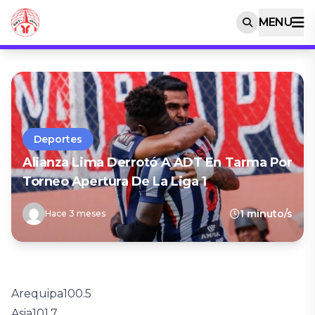
MENU
Deportes
Alianza Lima Derrotó A ADT En Tarma Por
Torneo Apertura De La Liga 1
1 minuto/s
Hace 3 meses
Arequipa
100.5
Asia
101.7