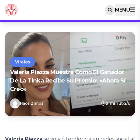
MENU
Virales
Valeria Piazza Muestra Cómo El Ganador
De La Tinka Recibe Su Premio: «Ahora Sí
Creo»
2 minuto/s
Hace 2 años
Valeria Piazza
se volvió tendencia en redes social al