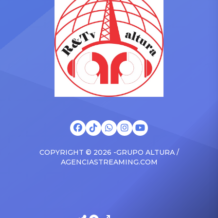
auditiva. Maluma comenzó
historia y cultura de
a cuestionar a la madre por
nuestras tierras. Licencia
su asistencia con su menor
peruana entre los
hijo entre los brazos, algo
documentos falsos del tío
que molestó al […]
Lucas En el episodio 4 de
Merlina 2, titulado […]
COPYRIGHT © 2026 -GRUPO ALTURA /
AGENCIASTREAMING.COM