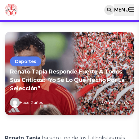
MENU
Deportes
Renato Tapia Responde Fuerte A Todos
Sus Críticos: “Yo Sé Lo Que Hecho Por La
Selección”
2 minuto/s
Hace 2 años
Renato Tapia
ha sido uno de los futbolistas más