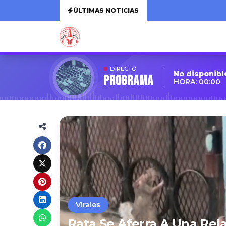
ÚLTIMAS NOTICIAS
DIRECTO
No disponibl
Programa
HORA: 00:00
Virales
Rata Se Aferra A Una Reja