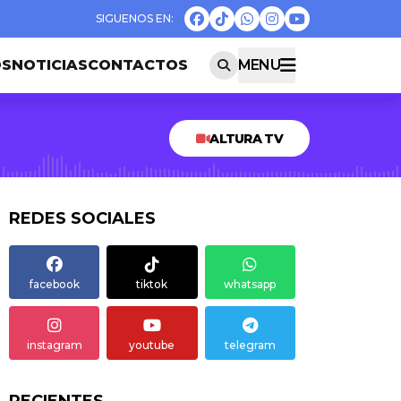
OS
NOTICIAS
CONTACTOS
MENU
ALTURA TV
REDES SOCIALES
facebook
tiktok
whatsapp
instagram
youtube
telegram