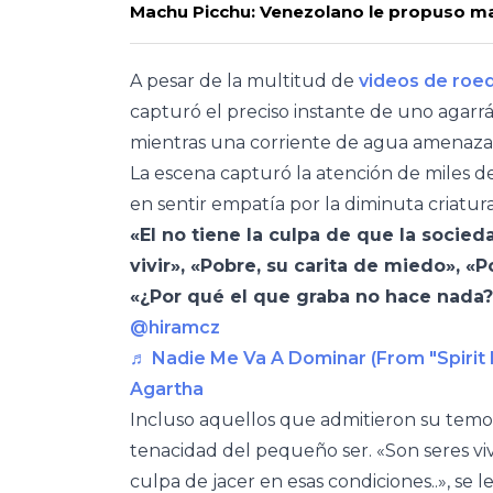
Machu Picchu: Venezolano le propuso mat
A pesar de la multitud de
videos de roe
capturó el preciso instante de uno agarrá
mientras una corriente de agua amenazab
La escena capturó la atención de miles 
en sentir empatía por la diminuta criatura
«El no tiene la culpa de que la socie
vivir», «Pobre, su carita de miedo», «
«¿Por qué el que graba no hace nada?
@hiramcz
♬ Nadie Me Va A Dominar (From "Spirit E
Agartha
Incluso aquellos que admitieron su temor 
tenacidad del pequeño ser. «Son seres vi
culpa de jacer en esas condiciones..», se 