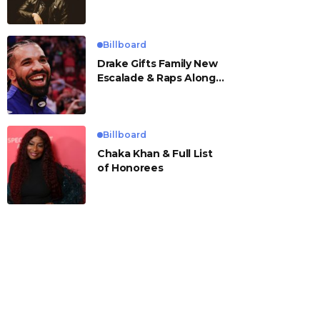
Billboard
Drake Gifts Family New
Escalade & Raps Along
to ‘Janice STFU’
Billboard
Chaka Khan & Full List
of Honorees