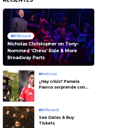
RECIENTES
Billboard
Nicholas Christopher on Tony-
Nommed ‘Chess’ Role & More
Broadway Parts
Noticias
¿Hay crisis? Pamela
Franco sorprende con
presunto mensaje para
Cueva
Billboard
See Dates & Buy
Tickets