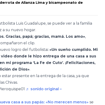
derrota de Alianza Lima y bicampeonato de
tbolista Luis Guadalupe, se puede ver a la familia
z a su nuevo hogar.
s. Gracias, papá; gracias, mamá. Los amo»
,
compañaron el clip.
uevo logro del futbolista
: «Un sueño cumplido. Mi
 video donde le hizo entrega de una casa a sus
n mi programa ‘La Fe de Cuto’. ¡Felicitaciones,
dición de Dios»
.
star presente en la entrega de la casa, ya que
as Chivas.
ieroquispe01
♬ sonido original –
 nueva casa a sus papás: «No merecen menos»
se