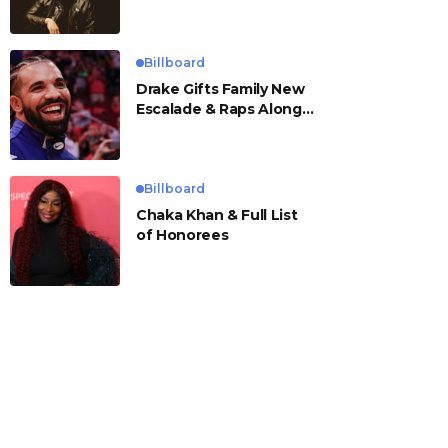
Billboard
Drake Gifts Family New
Escalade & Raps Along
to ‘Janice STFU’
Billboard
Chaka Khan & Full List
of Honorees