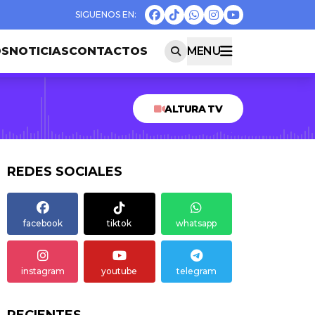
OS
NOTICIAS
CONTACTOS
MENU
ALTURA TV
REDES SOCIALES
facebook
tiktok
whatsapp
instagram
youtube
telegram