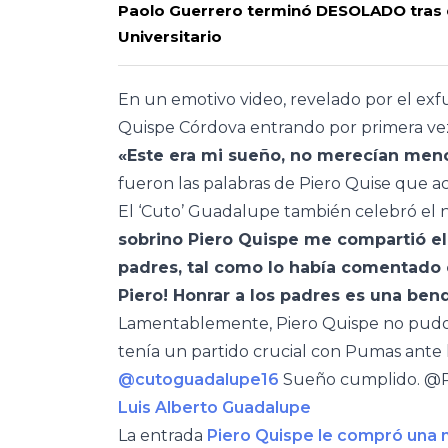
Paolo Guerrero terminó DESOLADO tras 
Universitario
En un emotivo video, revelado por el exfu
Quispe Córdova entrando por primera ve
«Este era mi sueño, no merecían meno
fueron las palabras de Piero Quise que a
El ‘Cuto’ Guadalupe también celebró el n
sobrino Piero Quispe me compartió el
padres, tal como lo había comentado e
Piero! Honrar a los padres es una ben
Lamentablemente, Piero Quispe no pudo e
tenía un partido crucial con Pumas ante l
@cutoguadalupe16
Sueño cumplido. @P
Luis Alberto Guadalupe
La entrada
Piero Quispe le compró una