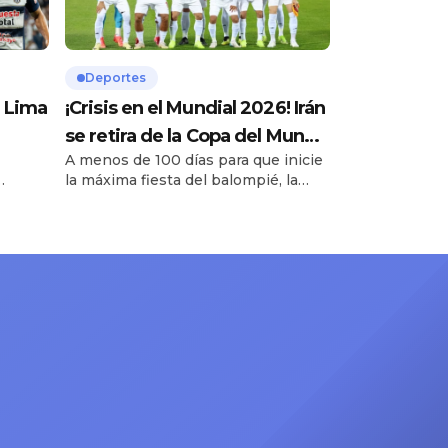
Deportes
a Lima
¡Crisis en el Mundial 2026! Irán
se retira de la Copa del Mundo
A menos de 100 días para que inicie
rtura
por guerra contra Israel y EE.
la máxima fiesta del balompié, la
UU.
selección de Irán ha oficializado su
1
retiro del Mundial 2026. La noticia
fue confirmada por las altas esferas
92.3
del gobierno iraní, argumentando
.1
que el actual conflicto bélico contra
Estados Unidos e Israel ha
eliminado cualquier posibilidad de
garantizar la seguridad y […]