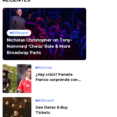
RECIENTES
Billboard
Nicholas Christopher on Tony-
Nommed ‘Chess’ Role & More
Broadway Parts
Noticias
¿Hay crisis? Pamela
Franco sorprende con
presunto mensaje para
Cueva
Billboard
See Dates & Buy
Tickets