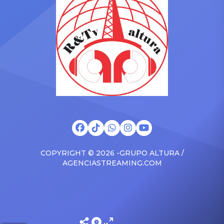
auditiva. Maluma comenzó
historia y cultura de
a cuestionar a la madre por
nuestras tierras. Licencia
su asistencia con su menor
peruana entre los
hijo entre los brazos, algo
documentos falsos del tío
que molestó al […]
Lucas En el episodio 4 de
Merlina 2, titulado […]
COPYRIGHT © 2026 -GRUPO ALTURA /
AGENCIASTREAMING.COM