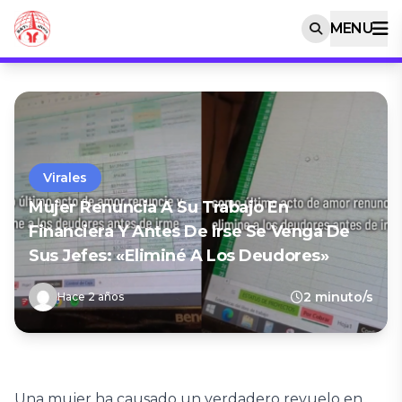
MENU
Virales
Mujer Renuncia A Su Trabajo En
Financiera Y Antes De Irse Se Venga De
Sus Jefes: «Eliminé A Los Deudores»
2 minuto/s
Hace 2 años
Una mujer ha causado un verdadero revuelo en