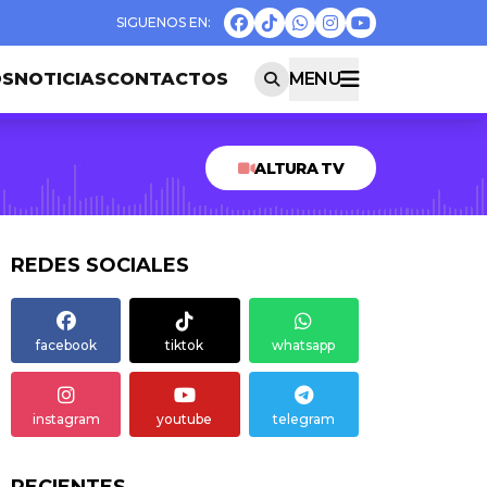
OS
NOTICIAS
CONTACTOS
MENU
ALTURA TV
REDES SOCIALES
facebook
tiktok
whatsapp
instagram
youtube
telegram