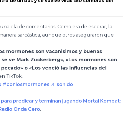
tro de un bus y se vuelve viral: «50 sombras del
 una ola de comentarios. Como era de esperar, la
 manera sarcástica, aunque otros aseguraron que
Los mormones son vacanisimos y buenas
e se ve Mark Zuckerberg», «Los mormones son
 pecado» o «Los venció las influencias del
en TikTok.
o
#conlosmormones
♬ sonido
 para predicar y terminan jugando Mortal Kombat:
Radio Onda Cero
.