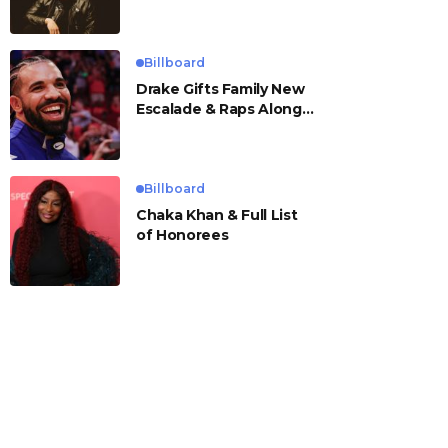
Billboard
Drake Gifts Family New
Escalade & Raps Along
to ‘Janice STFU’
Billboard
Chaka Khan & Full List
of Honorees