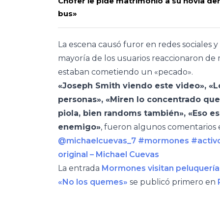
Chofer le pide matrimonio a su novia den
bus»
La escena causó furor en redes sociales y
mayoría de los usuarios reaccionaron de
estaban cometiendo un «pecado».
«Joseph Smith viendo este video», «
personas», «Miren lo concentrado qu
piola, bien randoms también», «Eso es
enemigo»
, fueron algunos comentarios 
@michaelcuevas_7
#mormones
#activ
original – Michael Cuevas
La entrada
Mormones visitan peluquería
«No los quemes»
se publicó primero en