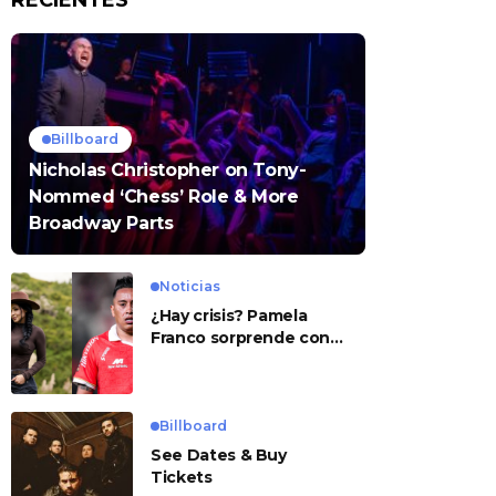
RECIENTES
Billboard
Nicholas Christopher on Tony-
Nommed ‘Chess’ Role & More
Broadway Parts
Noticias
¿Hay crisis? Pamela
Franco sorprende con
presunto mensaje para
Cueva
Billboard
See Dates & Buy
Tickets