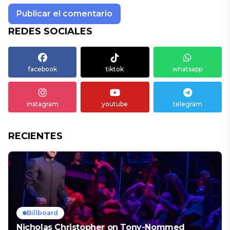
REDES SOCIALES
facebook
tiktok
whatsapp
instagram
youtube
telegram
RECIENTES
Billboard
Nicholas Christopher on Tony-Nommed