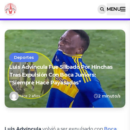
MENU
Deportes
Luis Advíncula Fue Silbado Por Hinchas
Tras Expulsión Con Boca Juniors:
“Siempre Hace Payasadas”
2 minuto/s
Hace 2 años
Luis Advíncula
volvió a ser expulsado con
Boca