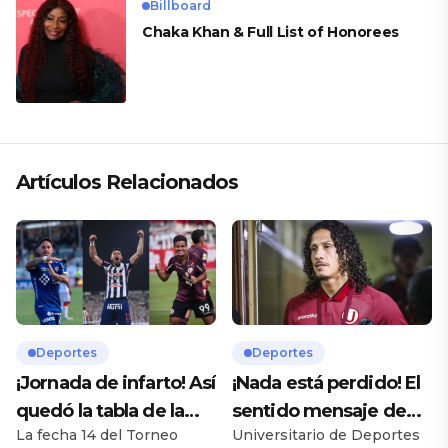
Billboard
Chaka Khan & Full List of Honorees
Artículos Relacionados
Deportes
Deportes
¡Jornada de infarto! Así
¡Nada está perdido! El
quedó la tabla de la
sentido mensaje de
La fecha 14 del Torneo
Universitario de Deportes
Liga 1 2026 tras la
Riveros a la hinchada