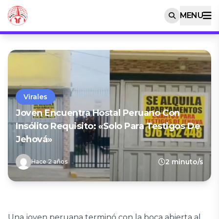
MENU
Virales
Joven Encuentra Hostal Peruano Con
Insólito Requisito: «Solo Para Testigos De
Jehová»
2 minuto/s
Hace 2 años
Una joven peruana terminó con la boca abierta al