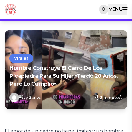
MENU
Virales
Hombre Construye El Carro De Los
Picapiedra Para Su Hija: «Tardó 20 Años,
Pero Lo Cumplió»
2 minuto/s
Hace 2 años
El amor de un padre no tiene límites y un hombre