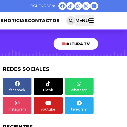
OS
NOTICIAS
CONTACTOS
MENU
ALTURA TV
REDES SOCIALES
facebook
tiktok
whatsapp
instagram
youtube
telegram