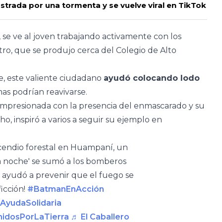
astrada por una tormenta y se vuelve viral en TikTok
, se ve al joven trabajando activamente con los
tro, que se produjo cerca del Colegio de Alto
, este valiente ciudadano
ayudó colocando lodo
as podrían reavivarse.
presionada con la presencia del enmascarado y su
o, inspiró a varios a seguir su ejemplo en
ncendio forestal en Huampaní, un
a noche' se sumó a los bomberos
, ayudó a prevenir que el fuego se
ficción!
#BatmanEnAcción
AyudaSolidaria
idosPorLaTierra
♬ El Caballero