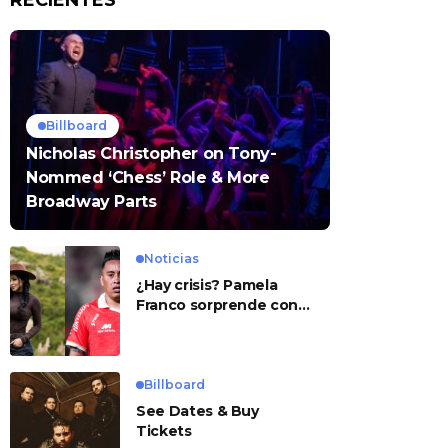
RECIENTES
Billboard
Nicholas Christopher on Tony-
Nommed ‘Chess’ Role & More
Broadway Parts
Noticias
¿Hay crisis? Pamela
Franco sorprende con
presunto mensaje para
Cueva
Billboard
See Dates & Buy
Tickets