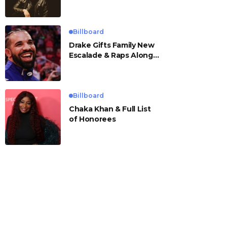
Billboard
Drake Gifts Family New
Escalade & Raps Along
to ‘Janice STFU’
Billboard
Chaka Khan & Full List
of Honorees