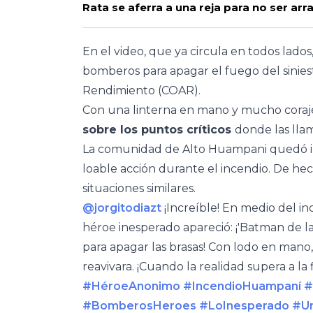
Rata se aferra a una reja para no ser arr
En el video, que ya circula en todos lados
bomberos para apagar el fuego del sinies
Rendimiento (COAR).
Con una linterna en mano y mucho coraje
sobre los puntos críticos
donde las llam
La comunidad de Alto Huampani quedó im
loable acción durante el incendio. De hech
situaciones similares.
@jorgitodiazt
¡Increíble! En medio del i
héroe inesperado apareció: ¡'Batman de l
para apagar las brasas! Con lodo en mano
reavivara. ¡Cuando la realidad supera a la 
#HéroeAnonimo
#IncendioHuampaní
#
#BomberosHeroes
#LoInesperado
#Un