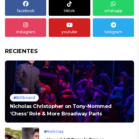
facebook
tiktok
whatsapp
instagram
youtube
telegram
RECIENTES
Billboard
Nicholas Christopher on Tony-Nommed
‘Chess’ Role & More Broadway Parts
Noticias