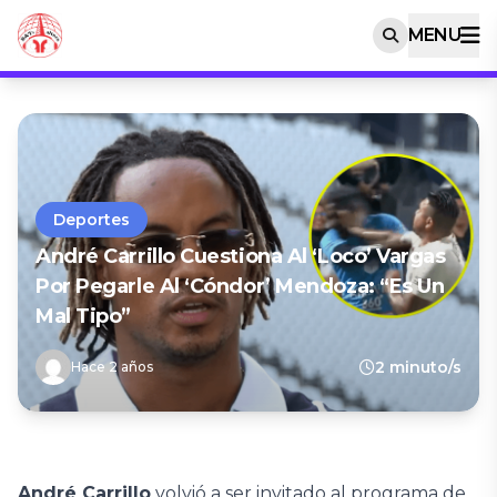
MENU
Deportes
André Carrillo Cuestiona Al ‘Loco’ Vargas
Por Pegarle Al ‘Cóndor’ Mendoza: “Es Un
Mal Tipo”
2 minuto/s
Hace 2 años
André Carrillo
volvió a ser invitado al programa de