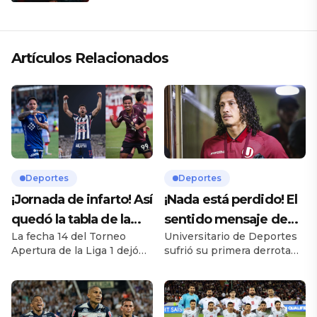
Artículos Relacionados
Deportes
Deportes
¡Jornada de infarto! Así
¡Nada está perdido! El
quedó la tabla de la
sentido mensaje de
La fecha 14 del Torneo
Universitario de Deportes
Liga 1 2026 tras la
Riveros a la hinchada
Apertura de la Liga 1 dejó
sufrió su primera derrota
fecha 14
tras la caída de la ‘U’ en
una jornada llena de
oficial de la temporada al
Andahuaylas
emociones, resultados
caer 3-1 frente a Los
inesperados y una intensa
Chankas el pasado
pelea por el liderato del
domingo, en el marco de la